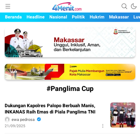
Mengungkap Kisah, Setiap Hari
4menit.com
Beranda
Headline
Nasional
Politik
Hukrim
Makassar
Lu
#Panglima Cup
Dukungan Kapolres Palopo Berbuah Manis,
INKANAS Raih Emas di Piala Panglima TNI
ewa pedrosa
21/09/2025