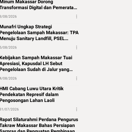
Minum Makassar Dorong
Transformasi Digital dan Pemerataan
Air Bersih
3/08/2026
Munafri Ungkap Strategi
Pengelolaan Sampah Makassar: TPA
Menuju Sanitary Landfill, PSEL
Beralih ke Perpres 109
5/08/2026
Kebijakan Sampah Makassar Tuai
Apresiasi, Kapusdal LH Sebut
Pengelolaan Sudah di Jalur yang
Tepat
4/08/2026
HMI Cabang Luwu Utara Kritik
Pendekatan Represif dalam
Pengosongan Lahan Laoli
31/07/2026
Rapat Silaturahmi Perdana Pengurus
Takraw Makassar Bahas Persiapan
Sarpras dan Penguatan Pembinaan