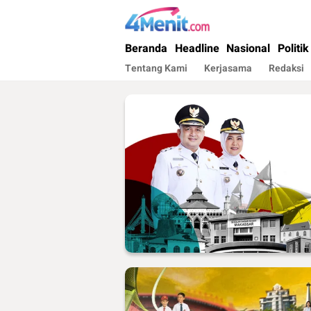
4menit.com
Mengungkap Kisah, Setiap Hari
Beranda
Headline
Nasional
Politik
Tentang Kami
Kerjasama
Redaksi