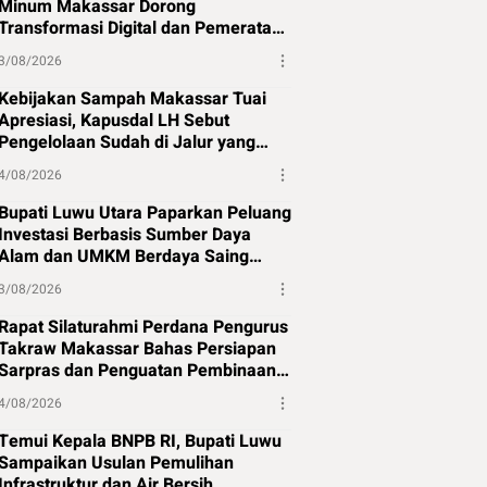
Minum Makassar Dorong
Transformasi Digital dan Pemerataan
Air Bersih
3/08/2026
Kebijakan Sampah Makassar Tuai
Apresiasi, Kapusdal LH Sebut
Pengelolaan Sudah di Jalur yang
Tepat
4/08/2026
Bupati Luwu Utara Paparkan Peluang
Investasi Berbasis Sumber Daya
Alam dan UMKM Berdaya Saing
Global
3/08/2026
Rapat Silaturahmi Perdana Pengurus
Takraw Makassar Bahas Persiapan
Sarpras dan Penguatan Pembinaan
Atlet
4/08/2026
Temui Kepala BNPB RI, Bupati Luwu
Sampaikan Usulan Pemulihan
Infrastruktur dan Air Bersih