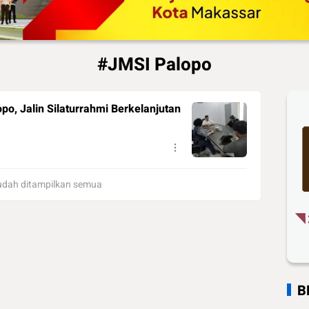
#JMSI Palopo
, Jalin Silaturrahmi Berkelanjutan
udah ditampilkan semua
B