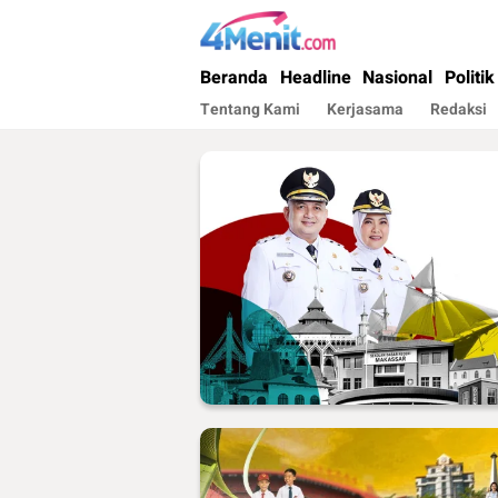
4menit.com
Mengungkap Kisah, Setiap Hari
Beranda
Headline
Nasional
Politik
Tentang Kami
Kerjasama
Redaksi