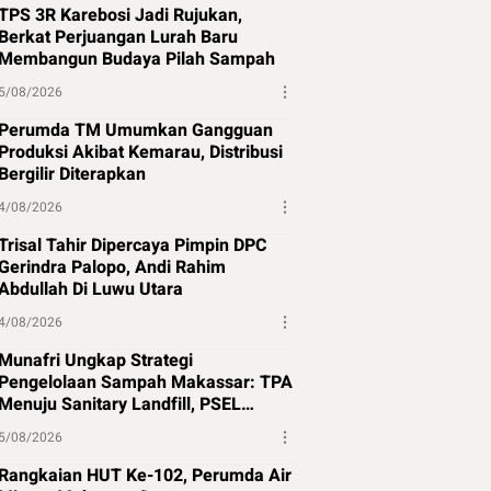
TPS 3R Karebosi Jadi Rujukan,
Berkat Perjuangan Lurah Baru
Membangun Budaya Pilah Sampah
5/08/2026
Perumda TM Umumkan Gangguan
Produksi Akibat Kemarau, Distribusi
Bergilir Diterapkan
4/08/2026
Trisal Tahir Dipercaya Pimpin DPC
Gerindra Palopo, Andi Rahim
Abdullah Di Luwu Utara
4/08/2026
Munafri Ungkap Strategi
Pengelolaan Sampah Makassar: TPA
Menuju Sanitary Landfill, PSEL
Beralih ke Perpres 109
5/08/2026
Rangkaian HUT Ke-102, Perumda Air