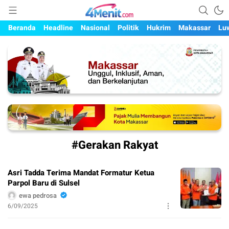
Mengungkap Kisah, Setiap Hari
4menit.com
Beranda
Headline
Nasional
Politik
Hukrim
Makassar
Lu
#Gerakan Rakyat
Asri Tadda Terima Mandat Formatur Ketua
Parpol Baru di Sulsel
ewa pedrosa
6/09/2025