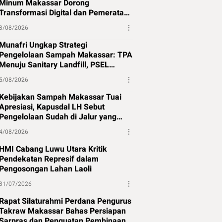
Minum Makassar Dorong
Transformasi Digital dan Pemerataan
Air Bersih
3/08/2026
Munafri Ungkap Strategi
Pengelolaan Sampah Makassar: TPA
Menuju Sanitary Landfill, PSEL
Beralih ke Perpres 109
5/08/2026
Kebijakan Sampah Makassar Tuai
Apresiasi, Kapusdal LH Sebut
Pengelolaan Sudah di Jalur yang
Tepat
4/08/2026
HMI Cabang Luwu Utara Kritik
Pendekatan Represif dalam
Pengosongan Lahan Laoli
31/07/2026
Rapat Silaturahmi Perdana Pengurus
Takraw Makassar Bahas Persiapan
Sarpras dan Penguatan Pembinaan