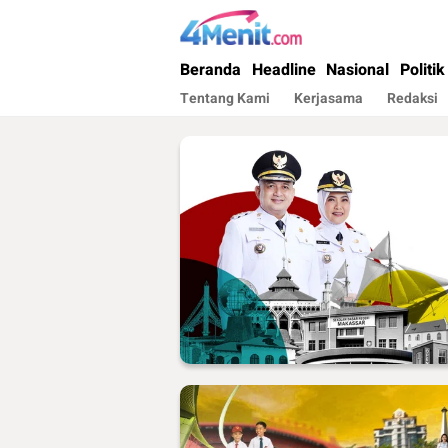
4menit.com
Mengungkap Kisah, Setiap Hari
Beranda
Headline
Nasional
Politik
Tentang Kami
Kerjasama
Redaksi