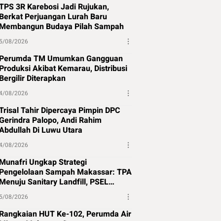
TPS 3R Karebosi Jadi Rujukan,
Berkat Perjuangan Lurah Baru
Membangun Budaya Pilah Sampah
5/08/2026
Perumda TM Umumkan Gangguan
Produksi Akibat Kemarau, Distribusi
Bergilir Diterapkan
4/08/2026
Trisal Tahir Dipercaya Pimpin DPC
Gerindra Palopo, Andi Rahim
Abdullah Di Luwu Utara
4/08/2026
Munafri Ungkap Strategi
Pengelolaan Sampah Makassar: TPA
Menuju Sanitary Landfill, PSEL
Beralih ke Perpres 109
5/08/2026
Rangkaian HUT Ke-102, Perumda Air