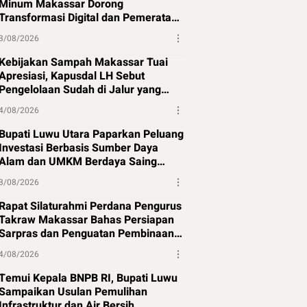
Minum Makassar Dorong
Transformasi Digital dan Pemerataan
Air Bersih
3/08/2026
Kebijakan Sampah Makassar Tuai
Apresiasi, Kapusdal LH Sebut
Pengelolaan Sudah di Jalur yang
Tepat
4/08/2026
Bupati Luwu Utara Paparkan Peluang
Investasi Berbasis Sumber Daya
Alam dan UMKM Berdaya Saing
Global
3/08/2026
Rapat Silaturahmi Perdana Pengurus
Takraw Makassar Bahas Persiapan
Sarpras dan Penguatan Pembinaan
Atlet
4/08/2026
Temui Kepala BNPB RI, Bupati Luwu
Sampaikan Usulan Pemulihan
Infrastruktur dan Air Bersih