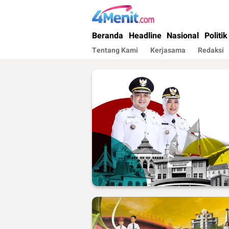
4menit.com
Mengungkap Kisah, Setiap Hari
Beranda
Headline
Nasional
Politik
Tentang Kami
Kerjasama
Redaksi